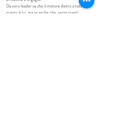
Da vero leader sa che il motore dietro a tutto
questo è lui, ma sa anche che, senza questi
ragazzi, tutto questo non starebbe in piedi.
Gli brillano gli occhi quando parla di loro, dei
“suoi” ragazzi ed è un’emozione ascoltarlo e
rendersi conto di quanto siano riusciti a fare
in questi anni per la comunità.
Parlando con alcuni di questi ragazzi, ho scoperto
che ogni giorno alcuni di loro vengono qui – o si
trovano in spiaggia – a preparare gli spettacoli di
acrobazie.
Sono i più grandi del gruppo, quelli con
più esperienza e che giornalmente si esibiscono