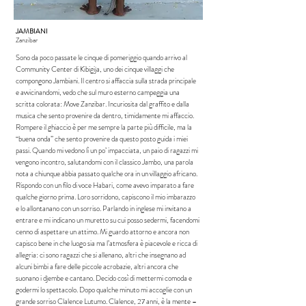
JAMBIANI
Zanzibar
Sono da poco passate le cinque di pomeriggio quando arrivo al
Community Center di Kibigija, uno dei cinque villaggi che
compongono Jambiani. Il centro si affaccia sulla strada principale
e avvicinandomi, vedo che sul muro esterno campeggia una
scritta colorata: Move Zanzibar. Incuriosita dal graffito e dalla
musica che sento provenire da dentro, timidamente mi affaccio.
Rompere il ghiaccio è per me sempre la parte più difficile, ma la
“buena onda” che sento provenire da questo posto guida i miei
passi. Quando mi vedono lì un po’ impacciata, un paio di ragazzi mi
vengono incontro, salutandomi con il classico Jambo, una parola
nota a chiunque abbia passato qualche ora in un villaggio africano.
Rispondo con un filo di voce Habari, come avevo imparato a fare
qualche giorno prima. Loro sorridono, capiscono il mio imbarazzo
e lo allontanano con un sorriso. Parlando in inglese mi invitano a
entrare e mi indicano un muretto su cui posso sedermi, facendomi
cenno di aspettare un attimo. Mi guardo attorno e ancora non
capisco bene in che luogo sia ma l’atmosfera è piacevole e ricca di
allegria: ci sono ragazzi che si allenano, altri che insegnano ad
alcuni bimbi a fare delle piccole acrobazie, altri ancora che
suonano i djembe e cantano. Decido così di mettermi comoda e
godermi lo spettacolo. Dopo qualche minuto mi accoglie con un
grande sorriso Clalence Lutumo. Clalence, 27 anni, è la mente –