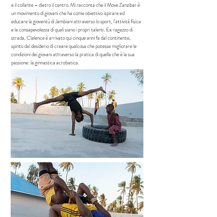
e il collante – dietro il centro. Mi racconta che il Move Zanzibar è
un movimento di giovani che ha come obiettivo ispirare ed
educare la gioventù di Jambiani attraverso lo sport, l’attività fisica
e la consapevolezza di quali siano i propri talenti. Ex ragazzo di
strada, Clalence è arrivato qui cinque anni fa dal continente,
spinto dal desiderio di creare qualcosa che potesse migliorare le
condizioni dei giovani attraverso la pratica di quella che è la sua
passione: la ginnastica acrobatica.